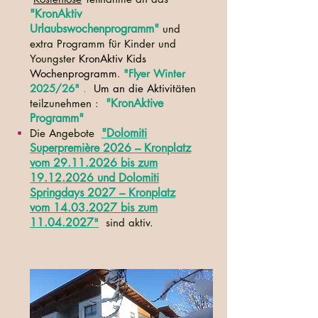
"KronAktiv
Urlaubswochenprogramm"
und
extra Programm für Kinder und
Youngster
KronAktiv Kids
Wochenprogramm
"Flyer Winter
.
2025/26"
.
Um an die Aktivit
äten
"KronAktive
teilzunehmen :
Programm"
"Dolomiti
Die Angebote
Superpremière 2026 – Kronplatz
vom 29.11.2026 bis zum
19.12.2026 und Dolomiti
Springdays 2027 – Kronplatz
vom 14.03.2027 bis zum
11.04.2027
"
sind aktiv.