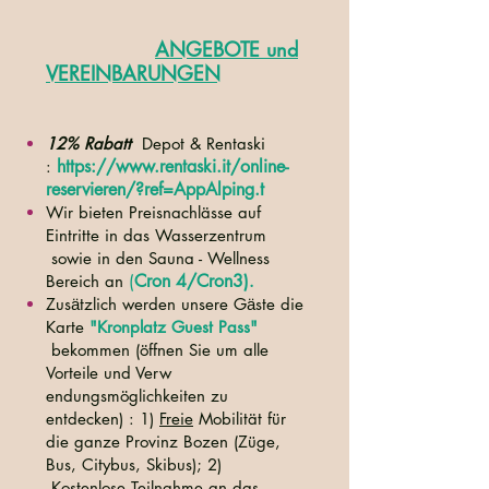
ANGEBOTE und
VEREINBARUNGEN
12% Rabatt
Depot & Rentaski
https://www.rentaski.it/online-
:
reservieren/?ref=AppAlping.t
Wir bieten Preisnachlässe auf
Eintritte in das Wasserzentrum
sowie in den Sauna - Wellness
(
Cron 4/Cron3)
Bereich an
.
Zusӓtzlich werden unsere Gӓste die
Karte
"Kronplatz Guest Pass"
bekommen (öffnen Sie um alle
Vorteile und Verw
endungsmöglichkeiten zu
entdecken) : 1)
Freie
Mobilität für
die ganze Provinz Bozen (Züge,
Bus, Citybus, Skibus); 2)
Kostenlose
Teilnahme an das