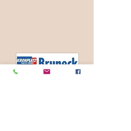
Wir sind nur 850
Meter vom Bahnhof
Bruneck Norden
entfernt
Ski Pustertal Express