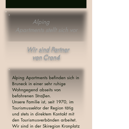
Alping
Apartments stellt sich vor
Wir sind Partner
von Cron4
Alping Apartments befinden sich in
Bruneck in einer sehr ruhige
Wohngegend abseits von
befahrenen Stra
βen.
Unsere Familie ist, seit 1970, im
Tourismussektor der Region tätig
und stets in direktem Kontakt mit
den Tourismusverbänden arbeitet.
Wir sind in der Skiregion Kronplatz