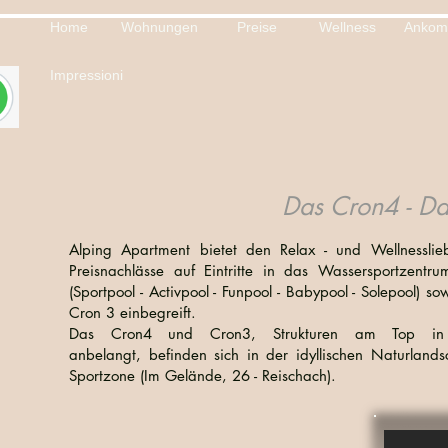
Home
Wohnungen
Preise
Wellness
Ankom
Impressioni
Das Cron4 - D
Alping Apartment bietet den Relax - und Wellnessli
Preisnachlässe auf Eintritte in das Wassersportz
(Sportpool - Activpool - Funpool - Babypool - Solepool) s
Cron 3 einbegreift.
Das Cron4 und Cron3, Strukturen am Top in
anbelangt, befinden sich in der idyllischen Naturlands
Sportzone (Im Gelände, 26 - Reischach).